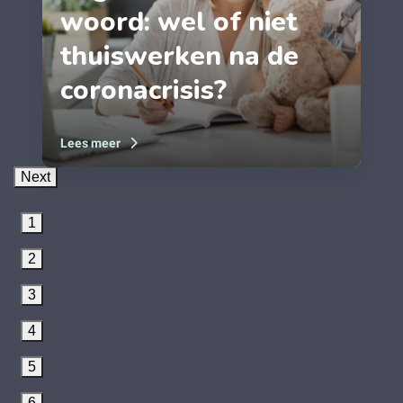
woord: wel of niet
thuiswerken na de
coronacrisis?
Lees meer
Next
1
2
3
4
5
6