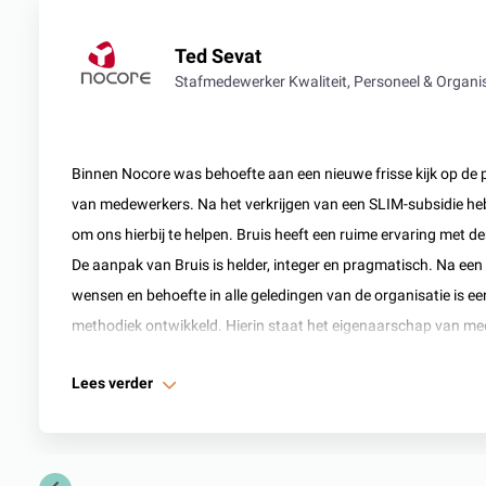
Ted Sevat
Stafmedewerker Kwaliteit, Personeel & Organi
Binnen Nocore was behoefte aan een nieuwe frisse kijk op de p
van medewerkers. Na het verkrijgen van een SLIM-subsidie he
om ons hierbij te helpen. Bruis heeft een ruime ervaring met de
De aanpak van Bruis is helder, integer en pragmatisch. Na een
wensen en behoefte in alle geledingen van de organisatie is 
methodiek ontwikkeld. Hierin staat het eigenaarschap van med
in veranderingen en aansturen op intrinsieke motivatie zijn hier
Lees verder
succesfactoren. De gesprekkencyclus die de basis vormt van 
gestructureerd en biedt daarnaast voldoende ruimte voor eig
eigenaarschap bij medewerkers was een dynamische methode 
vereisten. Ook dit is door BRUIS prima opgepakt. Het is niet ge