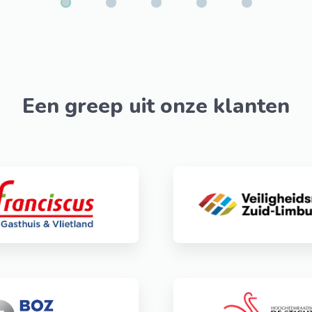
aar rol gepakt en een goede
agement, leidinggevenden
es. Hiervoor is gebruikt
iduele coaching. Dat doen
e tools die de kans dat het
Een greep uit onze klanten
Wij hebben de samenwerking