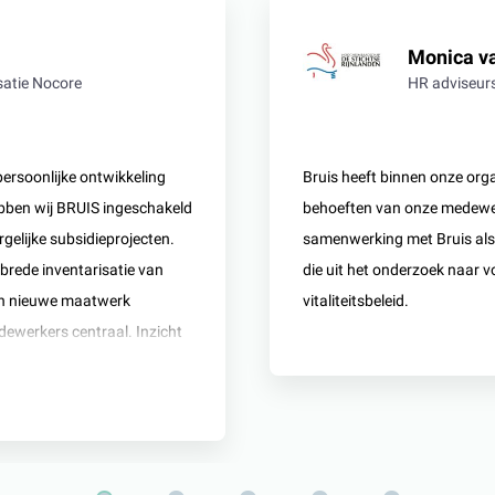
Monica va
satie Nocore
HR adviseurs
ersoonlijke ontwikkeling
Bruis heeft binnen onze org
bben wij BRUIS ingeschakeld
behoeften van onze medewerk
rgelijke subsidieprojecten.
samenwerking met Bruis als p
 brede inventarisatie van
die uit het onderzoek naar 
een nieuwe maatwerk
vitaliteitsbeleid.
ewerkers centraal. Inzicht
bij belangrijke
de methode is
en inbreng. Naast
één van de belangrijke
bleven bij het ontwikkelen