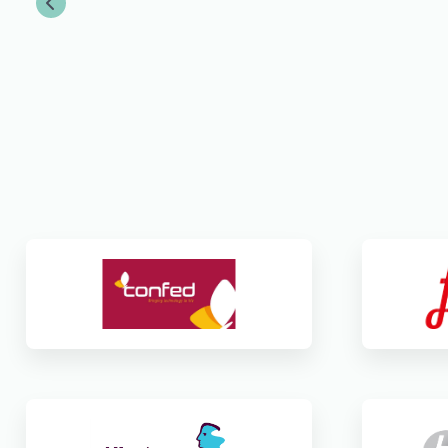
van de methode alleen, ook bij de implementatie heeft BRUIS h
Previous
ondersteuning geboden. De adviseurs van BRUIS hebben man
en medewerkers meegenomen in het beoogde veranderingsproc
gemaakt van workshops, implementatiebijeenkomsten en indiv
zij op een speelse wijze ondersteund met moderne aansprekend
beoogde eindresultaat wordt gehaald aanzienlijk verhogen. 
als plezierig ervaren en bevelen Bruis dan ook zeker aan.